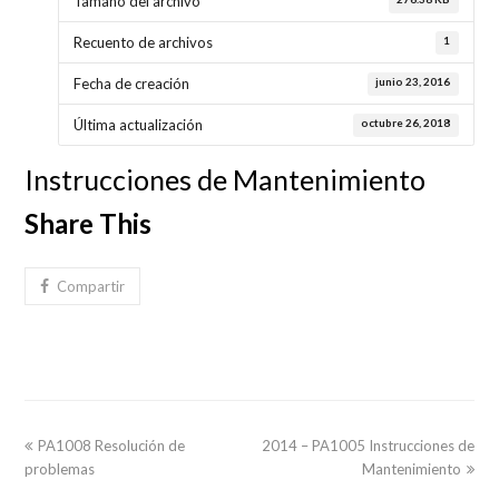
Tamaño del archivo
1
Recuento de archivos
junio 23, 2016
Fecha de creación
octubre 26, 2018
Última actualización
Instrucciones de Mantenimiento
Share This
Compartir
previous
next
PA1008 Resolución de
2014 – PA1005 Instrucciones de
post:
post:
problemas
Mantenimiento